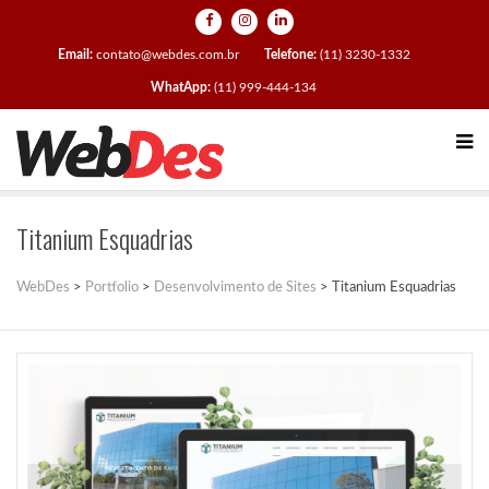
Email:
contato@webdes.com.br
Telefone:
(11) 3230-1332
WhatApp:
(11) 999-444-134
Titanium Esquadrias
WebDes
>
Portfolio
>
Desenvolvimento de Sites
>
Titanium Esquadrias