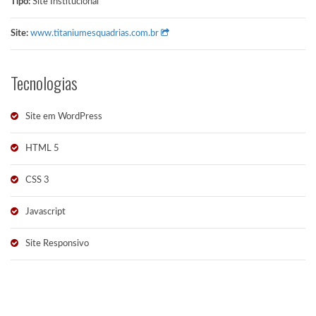
Tipo:
Site Institucional
Site:
www.titaniumesquadrias.com.br
Tecnologias
Site em WordPress
HTML 5
CSS 3
Javascript
Site Responsivo