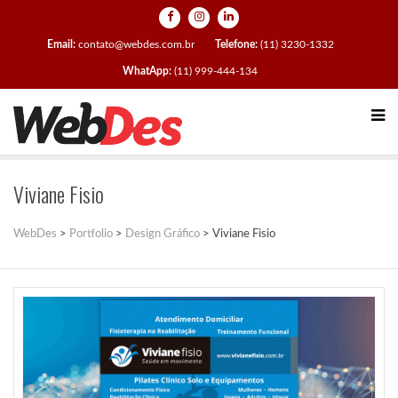
Email:
contato@webdes.com.br
Telefone:
(11) 3230-1332
WhatApp:
(11) 999-444-134
Viviane Fisio
WebDes
>
Portfolio
>
Design Gráfico
>
Viviane Fisio