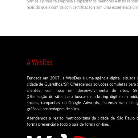
Somos a primeira empresa a capacitar os melhores e mais renom
mais do que a comida com certificação e sim uma experiência úni
A WebDes
Fundada em 2007, a WebDes é uma agência digital, situada 
cidade de Guarulhos/SP. Oferecemos soluções completas para 
clientes, com foco em desenvolvimento de sites, S
(Otimização de sites para buscas), marketing digital em mídi
sociais, campanhas no Google Adwords, sistemas web, desi
gráfico e hospedagem de sites.
Atendemos a região metropolitana da cidade de São Paulo 
forma presencial e todo o país de forma on-line.