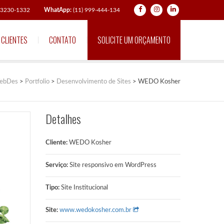
) 3230-1332
WhatApp:
(11) 999-444-134
CLIENTES
CONTATO
SOLICITE UM ORÇAMENTO
ebDes
>
Portfolio
>
Desenvolvimento de Sites
>
WEDO Kosher
Detalhes
Cliente:
WEDO Kosher
Serviço:
Site responsivo em WordPress
Tipo:
Site Institucional
Site:
www.wedokosher.com.br