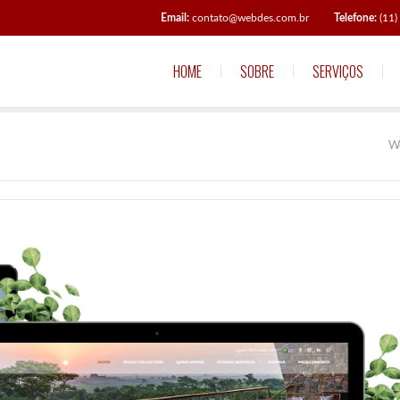
Email:
contato@webdes.com.br
Telefone:
(11
HOME
SOBRE
SERVIÇOS
W