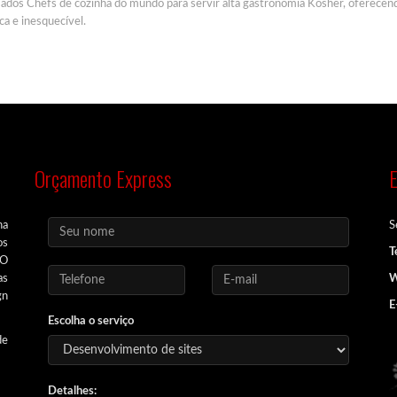
ados Chefs de cozinha do mundo para servir alta gastronomia Kosher, oferecen
ca e inesquecível.
Orçamento Express
E
na
S
os
T
EO
as
W
gn
E
Escolha o serviço
de
Detalhes: